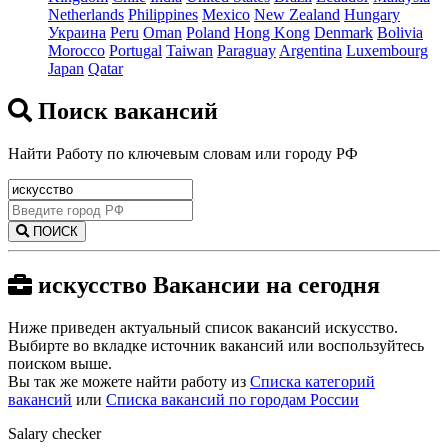
Netherlands
Philippines
Mexico
New Zealand
Hungary
Украина
Peru
Oman
Poland
Hong Kong
Denmark
Bolivia
Morocco
Portugal
Taiwan
Paraguay
Argentina
Luxembourg
Japan
Qatar
Поиск вакансий
Найти Работу по ключевым словам или городу РФ
ПОИСК
искусство Вакансии на сегодня
Ниже приведен актуальный список вакансий искусство.
Выбирте во вкладке источник вакансий или воспользуйтесь
поиском выше.
Вы так же можете найти работу из
Списка категорий
вакансий
или
Списка вакансий по городам России
Salary checker