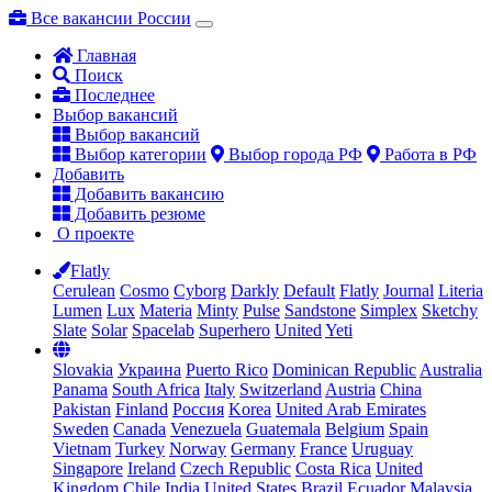
Все вакансии России
Главная
Поиск
Последнее
Выбор вакансий
Выбор вакансий
Выбор категории
Выбор города РФ
Работа в РФ
Добавить
Добавить вакансию
Добавить резюме
О проекте
Flatly
Cerulean
Cosmo
Cyborg
Darkly
Default
Flatly
Journal
Literia
Lumen
Lux
Materia
Minty
Pulse
Sandstone
Simplex
Sketchy
Slate
Solar
Spacelab
Superhero
United
Yeti
Slovakia
Украина
Puerto Rico
Dominican Republic
Australia
Panama
South Africa
Italy
Switzerland
Austria
China
Pakistan
Finland
Россия
Korea
United Arab Emirates
Sweden
Canada
Venezuela
Guatemala
Belgium
Spain
Vietnam
Turkey
Norway
Germany
France
Uruguay
Singapore
Ireland
Czech Republic
Costa Rica
United
Kingdom
Chile
India
United States
Brazil
Ecuador
Malaysia