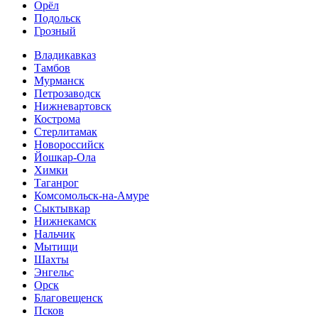
Орёл
Подольск
Грозный
Владикавказ
Тамбов
Мурманск
Петрозаводск
Нижневартовск
Кострома
Стерлитамак
Новороссийск
Йошкар-Ола
Химки
Таганрог
Комсомольск-на-Амуре
Сыктывкар
Нижнекамск
Нальчик
Мытищи
Шахты
Энгельс
Орск
Благовещенск
Псков