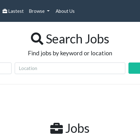
Lastest
Browse
About Us
Search Jobs
Find jobs by keyword or location
Jobs