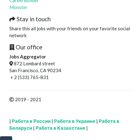
CareerBuilder
Monster
Stay in touch
Share this all jobs with your friends on your favorite social
network
Our office
Jobs Aggregator
872 Lombard street
San Francisco, CA 90234
+ 2 (533) 765-831
2019 - 2021
|
Работа в России
|
Работа в Украине
|
Работа в
Беларуси
|
Работа в Казахстане
|