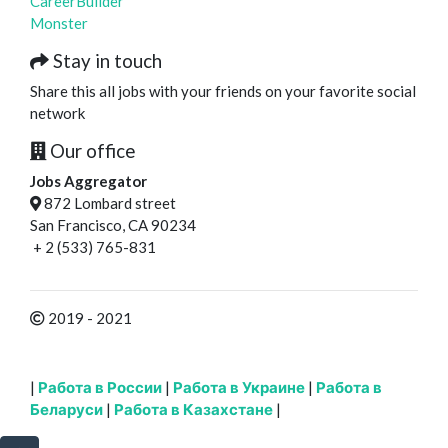
CareerBuilder
Monster
Stay in touch
Share this all jobs with your friends on your favorite social
network
Our office
Jobs Aggregator
872 Lombard street
San Francisco, CA 90234
+ 2 (533) 765-831
2019 - 2021
|
Работа в России
|
Работа в Украине
|
Работа в
Беларуси
|
Работа в Казахстане
|