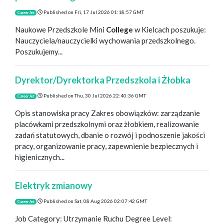
Published on
Fri, 17 Jul 2026 01:18:57 GMT
CareerJet
Naukowe Przedszkole Mini
College
w Kielcach poszukuje:
Nauczyciela/nauczycielki wychowania przedszkolnego.
Poszukujemy...
Dyrektor/Dyrektorka Przedszkola i Żłobka
Published on
Thu, 30 Jul 2026 22:40:36 GMT
CareerJet
Opis stanowiska pracy Zakres obowiązków: zarządzanie
placówkami przedszkolnymi oraz żłobkiem, realizowanie
zadań statutowych, dbanie o rozwój i podnoszenie jakości
pracy, organizowanie pracy, zapewnienie bezpiecznych i
higienicznych...
Elektryk zmianowy
Published on
Sat, 08 Aug 2026 02:07:42 GMT
CareerJet
Job Category: Utrzymanie Ruchu Degree Level: