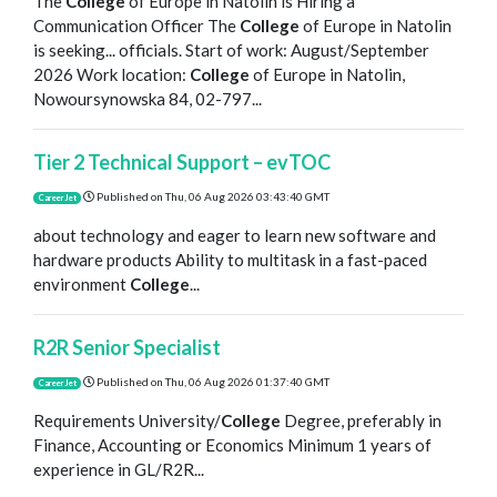
The
College
of Europe in Natolin is Hiring a
Communication Officer The
College
of Europe in Natolin
is seeking... officials. Start of work: August/September
2026 Work location:
College
of Europe in Natolin,
Nowoursynowska 84, 02-797...
Tier 2 Technical Support – evTOC
Published on
Thu, 06 Aug 2026 03:43:40 GMT
CareerJet
about technology and eager to learn new software and
hardware products Ability to multitask in a fast-paced
environment
College
...
R2R Senior Specialist
Published on
Thu, 06 Aug 2026 01:37:40 GMT
CareerJet
Requirements University/
College
Degree, preferably in
Finance, Accounting or Economics Minimum 1 years of
experience in GL/R2R...