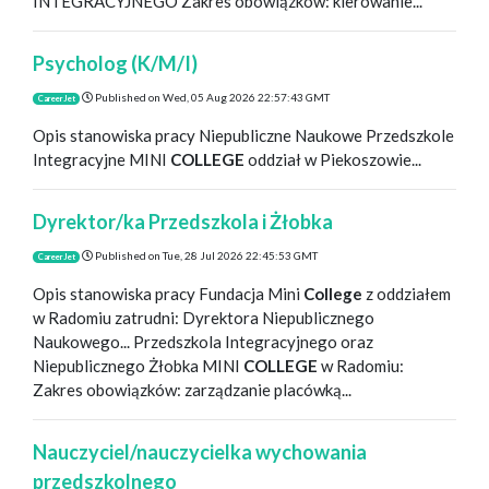
INTEGRACYJNEGO Zakres obowiązków: kierowanie...
Psycholog (K/M/I)
Published on
Wed, 05 Aug 2026 22:57:43 GMT
CareerJet
Opis stanowiska pracy Niepubliczne Naukowe Przedszkole
Integracyjne MINI
COLLEGE
oddział w Piekoszowie...
Dyrektor/ka Przedszkola i Żłobka
Published on
Tue, 28 Jul 2026 22:45:53 GMT
CareerJet
Opis stanowiska pracy Fundacja Mini
College
z oddziałem
w Radomiu zatrudni: Dyrektora Niepublicznego
Naukowego... Przedszkola Integracyjnego oraz
Niepublicznego Żłobka MINI
COLLEGE
w Radomiu:
Zakres obowiązków: zarządzanie placówką...
Nauczyciel/nauczycielka wychowania
przedszkolnego