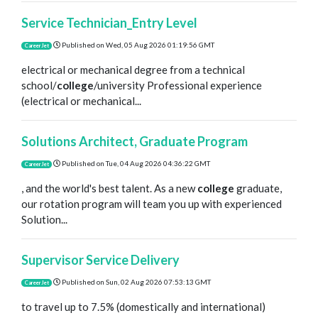
Service Technician_Entry Level
Published on
Wed, 05 Aug 2026 01:19:56 GMT
CareerJet
electrical or mechanical degree from a technical
school/
college
/university Professional experience
(electrical or mechanical...
Solutions Architect, Graduate Program
Published on
Tue, 04 Aug 2026 04:36:22 GMT
CareerJet
, and the world's best talent. As a new
college
graduate,
our rotation program will team you up with experienced
Solution...
Supervisor Service Delivery
Published on
Sun, 02 Aug 2026 07:53:13 GMT
CareerJet
to travel up to 7.5% (domestically and international)