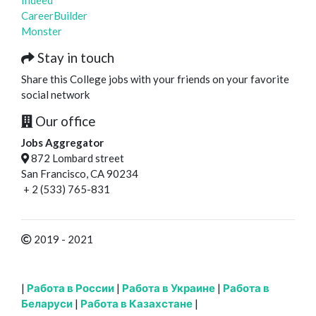
Indeed
CareerBuilder
Monster
Stay in touch
Share this College jobs with your friends on your favorite
social network
Our office
Jobs Aggregator
872 Lombard street
San Francisco, CA 90234
+ 2 (533) 765-831
2019 - 2021
|
Работа в России
|
Работа в Украине
|
Работа в
Беларуси
|
Работа в Казахстане
|