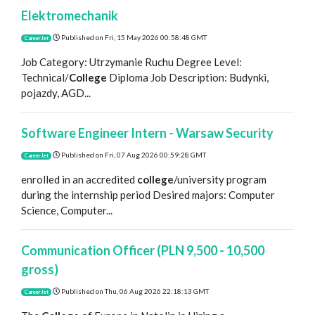
Elektromechanik
Published on
Fri, 15 May 2026 00:58:48 GMT
CareerJet
Job Category: Utrzymanie Ruchu Degree Level:
Technical/
College
Diploma Job Description: Budynki,
pojazdy, AGD...
Software Engineer Intern - Warsaw Security
Published on
Fri, 07 Aug 2026 00:59:28 GMT
CareerJet
enrolled in an accredited
college
/university program
during the internship period Desired majors: Computer
Science, Computer...
Communication Officer (PLN 9,500 - 10,500
gross)
Published on
Thu, 06 Aug 2026 22:18:13 GMT
CareerJet