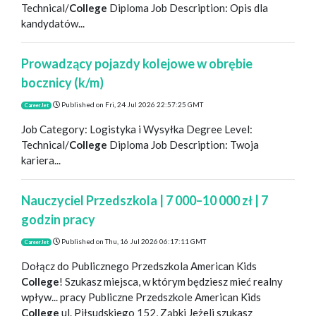
Technical/
College
Diploma Job Description: Opis dla
kandydatów...
Prowadzący pojazdy kolejowe w obrębie
bocznicy (k/m)
Published on
Fri, 24 Jul 2026 22:57:25 GMT
CareerJet
Job Category: Logistyka i Wysyłka Degree Level:
Technical/
College
Diploma Job Description: Twoja
kariera...
Nauczyciel Przedszkola | 7 000–10 000 zł | 7
godzin pracy
Published on
Thu, 16 Jul 2026 06:17:11 GMT
CareerJet
Dołącz do Publicznego Przedszkola American Kids
College
! Szukasz miejsca, w którym będziesz mieć realny
wpływ... pracy Publiczne Przedszkole American Kids
College
ul. Piłsudskiego 152, Ząbki Jeżeli szukasz